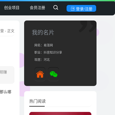
创业项目
会员注册
登录/注册
运营
- 正文
我的名片
网名：易涨网
职业：抖音知识分享
现居：河北
频赚
 那么哪
热门阅读