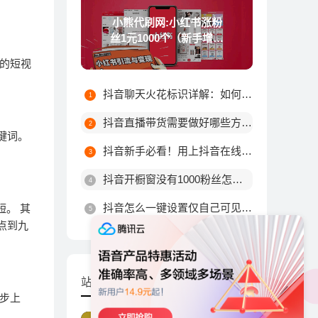
小熊代刷网:小红书涨粉
丝1元1000个（新手增加
粉丝技巧）
丝的短视
抖音聊天火花标识详解：如何触发不同颜色火花及最高等级规则
抖音直播带货需要做好哪些方面?
键词。
抖音新手必看！用上抖音在线涨粉平台这10个技巧，粉丝量由你决定！
抖音开橱窗没有1000粉丝怎么办
抖音怎么一键设置仅自己可见？详细步骤教你轻松搞定
短。 其
点到九
站长推荐
步上