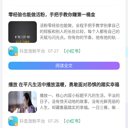
零经验也能做活粉，手把手教你赚第一桶金
活粉零经验也能做，全程手把手教学别拿自己
的短板和别人的长处比较，每个人都有自己的
天赋与闪光点。你有你的节奏，他有他的轨
迹，不必盲目攀比，不必心生自卑。发现自己
的优势，深耕自己的特长
抖音涨粉平台
07-27
【
小红书
】
阅读全文
播放 在平凡生活中播放温暖，勇敢面对恐惧的踏实幸福
播放一、核心内容小标题平凡的生活，平淡的
日子，没有惊天动地的故事，没有光鲜亮丽的
人生，却藏着最踏实的幸福。一日三餐，柴米
油盐，家人安康，岁月静好，足矣。不必向往
远方的繁华
抖音涨粉平台
07-25
【
小红书
】