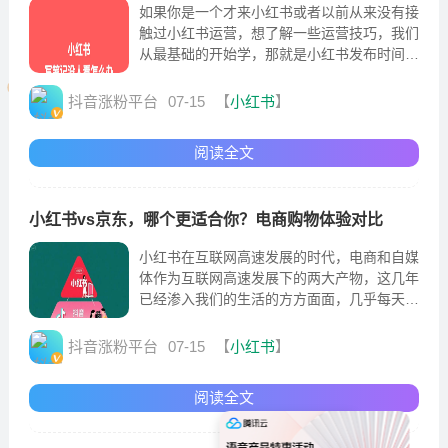
如果你是一个才来小红书或者以前从来没有接
触过小红书运营，想了解一些运营技巧，我们
从最基础的开始学，那就是小红书发布时间技
巧，不要小看发布做平的时间和流量的关系。
抖音涨粉平台
07-15
【
小红书
】
阅读全文
小红书vs京东，哪个更适合你？电商购物体验对比
小红书在互联网高速发展的时代，电商和自媒
体作为互联网高速发展下的两大产物，这几年
已经渗入我们的生活的方方面面，几乎每天的
话题也是离不开这两个方面。京东和小红书也
是在行业的翘楚
抖音涨粉平台
07-15
【
小红书
】
阅读全文