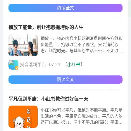
阅读全文
播放正能量，别让抱怨拖垮你的人生
播放一、核心内容小标题别浪费时间在抱怨和
负能量上，抱怨改变不了现状，只会消耗心
态、蹉跎时光。与其埋怨生活不公，不如改变
自己；与其纠结世事坎坷，不如提升本领。把
抱怨的时间用来学习
抖音涨粉平台
07-24
【
小红书
】
阅读全文
平凡但别平庸：小红书教你过好每一天
小红书你可以平凡，但绝对不能平庸。平凡是
生活的本色，平庸是自我的放弃。平凡的人依
然可以通过努力，活出不平凡的精彩；平庸的
人却只会在抱怨和拖延中消耗一生。别让懒惰