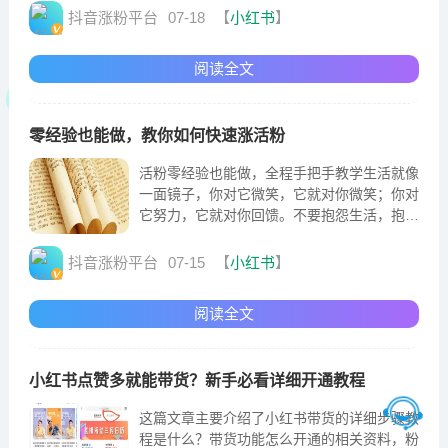
偷走你的梦想
抖音涨粉平台
07-18
【
小红书
】
阅读全文
零经验也能做，教你如何快速涨活粉
活粉零经验也能做，全程手把手教学生活就像
一面镜子，你对它微笑，它就对你微笑；你对
它努力，它就对你回馈。不要抱怨生活，抱怨
解决不了任何问题，只会让你越来越消极。改
变心态，积极面对
抖音涨粉平台
07-15
【
小红书
】
阅读全文
小红书点赞多就能带货？新手必看详细开通教程
这篇文章主要介绍了小红书带货的详细步骤教
程是什么？带货功能怎么开通的相关资料，粉