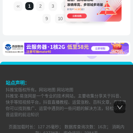
‹‹
1
2
3
4
5
6
7
8
9
10
›
››
站点声明：
抖推宝
版权所有。
网站地图
网站地图
抖推宝-易涨网是一个专业的技术网站，主要收集分享关于抖音、
快手等短视频平台，抖音直播教程、运营涨粉、百科文章，在这里
你可以找到推广、运营中遇到的一些问题的解决方法，轻松获取抖
音运营的前沿知识
页面加载时长：
127.25毫秒；
数据库查询次数：
16次；
消耗内