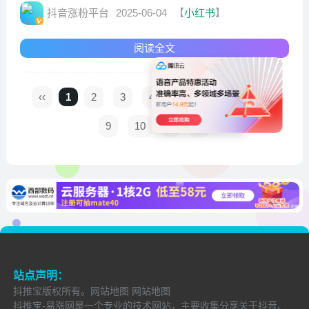
抖音涨粉平台
2025-06-04
【
小红书
】
阅读全文
‹‹
1
2
3
4
5
6
7
8
9
10
›
››
站点声明：
抖推宝
版权所有。
网站地图
网站地图
抖推宝-易涨网是一个专业的技术网站，主要收集分享关于抖音、