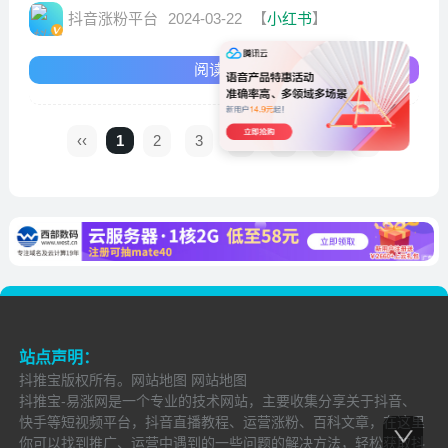
抖音涨粉平台
2024-03-22
【
小红书
】
阅读全文
‹‹
1
2
3
4
5
›
››
站点声明：
抖推宝
版权所有。
网站地图
网站地图
抖推宝-易涨网是一个专业的技术网站，主要收集分享关于抖音、
快手等短视频平台，抖音直播教程、运营涨粉、百科文章，在这里
你可以找到推广、运营中遇到的一些问题的解决方法，轻松获取抖