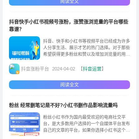
阅读全文
抖音快手小红书视频号涨粉，涨赞涨浏览量的平台哪些
靠谱？
抖音、快手和小红书等视频平台已经成为许多
人分享生活、展示才艺的热门选择。对于那些
希望获得更多粉丝和赞以及增加浏览量的用户
来说，选择靠谱的平台变得尤为重要。快手是
中国最大的短视频平台之一，用户数量众多。
抖音涨粉平台
2024-04-02
【
抖音运营
】
要在小红书上获得更多的粉丝和赞，用户需要
提供有价值的内容，确保他们的帖子具有高质
阅读全文
量的图片和详细的文字...
粉丝 经常删笔记是不好?小红书删作品影响流量吗
粉丝小红书作为国内最受欢迎的电商社交平
台，是大多数用户选择的一个自媒体平台发布
自己的文章的平台，如果你选择小红书这个平
台运营你自己的账号想要制造一些盈利