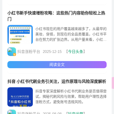
小红书新手快速增粉攻略：这些热门内容助你轻松上热
门
小红书现在的用户覆盖越来越多了，从最早的
美妆、穿搭，到现在的全品类覆盖，小红书平
台在努力的扩张边界。从用户量来看，小红书
平台的成长空间还是非常大的，正常我们选择
要不要去做一个平台
抖音涨粉平台
2025-12-15
【
今日头条
】
阅读全文
抖音 小红书代刷业务引关注，运作原理与风险深度解析
抖音专家深度解析小红书代刷业务是否值得尝
试，揭秘代刷风险与效果，帮助用户理性选择
涨粉方式，避免账号违规风险。
抖音涨粉平台
2025-08-08
【
抖音运营
】