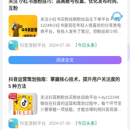
关注 小红书涨粉技巧：提高账号权重、优化发布时间、
互粉
关注小红书买粉丝刷粉丝自主下单平台＋dy1
12248小红书是现在年轻人很喜欢的分享类电
商平台，有些人发布了笔记，但粉丝却少的可
怜，写的笔记也没什么人看。所以，今天就来
和大家聊一
抖音涨粉平台
2024-07-30
【
今日头条
】
阅读全文
抖音运营策划指南：掌握核心技术，提升用户关注度的
5 种方法
关注抖音刷粉丝买粉丝自助平台＋dy112248
微信在抖音的运营和策划过程中，每个环节至
少要掌握一项技能，才能合理利用抖音资源开
发账号。提高用户关注度的核心技术是解决
“用户为什么关
抖音涨粉平台
2024-07-30
【
今日头条
】