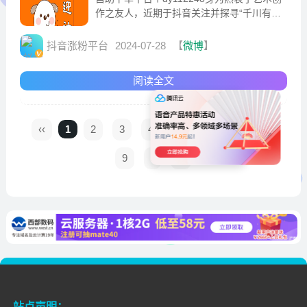
作之友人，近期于抖音关注并探寻“千川有效
粉”之道。在这富有创新力与魅力的平台中，
汇聚了众多创
抖音涨粉平台
2024-07-28
【
微博
】
阅读全文
‹‹
1
2
3
4
5
6
7
8
9
›
››
站点声明：