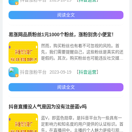
“新品专区”，这时我们就会看到3年轻量应用
服...
阅读全文
易涨网品质粉丝1元1000个粉丝，涨粉别贪小便宜！
然而，购买粉丝也有着不可忽视的风险。首
先，我们需要提醒自己，这些粉丝是真实的还
是假的。其次，购买粉丝也可能违反社交媒体
平台的规定。绝大部分社交媒体平台都明确规
定了购买粉丝是不被允许的行为，一旦被发现
抖音涨粉平台
2023-09-19
【
抖音运营
】
可能面临处罚，甚至会被禁止使用平台。然
而，在购买粉丝时，我们不能贪图小便宜，而
阅读全文
是应该更加关注品质和真实...
抖音直播没人气是因为没有注册蓝v吗
蓝V，即蓝色勋章，是抖音平台为一些具有一
定影响力和知名度的用户提供的认证标识。首
先，在直播间中，主播的个人魅力是吸引观众