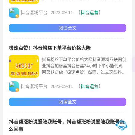
的关键因素。其次，直播内容的吸引力也是决
定直播间人气的重要因素。在抖音直播中，众
抖音涨粉平台
2023-09-11
【
抖音运营
】
多主播呈现出不同的内容形式，如游戏直播、
美食分享、情感交流等。观众的时间分布各
阅读全文
异，因此选择适合自己目...
极速点赞！抖音粉丝下单平台价格大降
抖音粉丝下单平台价格大降抖音添粉互联网创
业抖音加粉丝抖音粉丝24小时下单小熊代刷
网第1张"alt="极速点赞！然而，过去这些抖音
粉丝下单平台的服务费用较高，用户需要支付
一定的费用来购买所需的点赞和关注数量。许
抖音涨粉平台
2023-09-11
【
抖音运营
】
多抖音粉丝下单平台纷纷推出了限时特惠、购
买返现等优惠措施，以吸引更多用户前来...
阅读全文
抖音帮涨粉说登陆我账号，抖音帮涨粉说登陆我账号怎
么回事