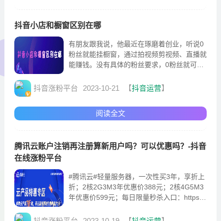
抖音小店和橱窗区别在哪
有朋友跟我说，他最近在琢磨着创业，听说0
粉丝就能挂橱窗，通过拍视频剪视频、直播就
能赚钱。没有具体的粉丝要求，0粉丝就可以
开。当你开通抖音小店之后，通过抖音小店0
粉丝免费开通商品橱窗，肥水不流外人田嘛！
抖音涨粉平台
2023-10-21
【
抖音运营
】
建议全部开通，方便用户下单购买。接着再去
绑定店铺官方账号，绑定的这个店铺官方账号
阅读全文
可以0粉丝开通商品橱...
腾讯云账户注销再注册算新用户吗？可以优惠吗？-抖音
在线涨粉平台
#腾讯云#轻量服务器，一次性买3年，享折上
折；2核2G3M3年优惠价388元；2核4G5M3
年优惠价599元；每日限量秒杀入口：https://
curl.qcloud.com/lQjbc9Pf腾讯云续费贵，建
议一次性买3年，免得续费贵。往下拉，找到
抖音涨粉平台
2023-10-19
【
抖音运营
】