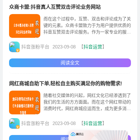
众商卡盟:抖音真人互赞双击评论业务网站
而在这个过程中，互赞、双击和评论成为了关
键的元素。众商卡盟致力于为用户提供优质的
抖音互赞双击评论服务。作为一家专业的服务
提供商，众商卡盟与众多抖音用户达成了合
作，确保用户能够获得真实、高质量的互赞和
抖音涨粉平台
2023-09-08
【
抖音运营
】
评论。另外，众商卡盟还提供双击和评论服
务，确保您的内容能够获得更多的喜欢和评
阅读全文
论，进一步提升其曝光度和可...
网红商城自助下单,轻松自主购买满足你的购物需求!
随着社交媒体的兴起，网红文化已经渗透到了
我们的生活的方方面面。而在这个网红带动的
消费时代，网红商城应运而生，成为更多消费
者满足购物需求的首选。网红商城以其独特的
魅力和便捷的购物方式，吸引着越来越多的消
抖音涨粉平台
2023-09-08
【
抖音运营
】
费者。其中，自助下单成为了网红商城最大的
卖点之一，让用户轻松自主购买所需要的商
阅读全文