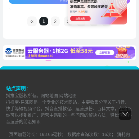
品。
‹‹
1
2
3
4
›
››
站点声明：
抖推宝
版权所有。
网站地图
网站地图
抖推宝-易涨网是一个专业的技术网站，主要收集分享关于抖音、
快手等短视频平台，抖音直播教程、运营涨粉、百科文章，在这里
你可以找到推广、运营中遇到的一些问题的解决方法，轻松获取抖
音运营的前沿知识
页面加载时长：
163.65毫秒；
数据库查询次数：
16次；
消耗内