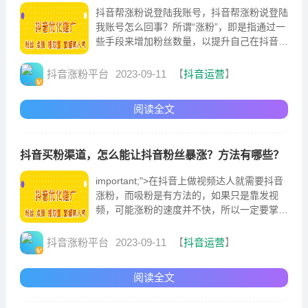
抖音帮涨粉说登陆我账号，抖音帮涨粉说登陆
我账号怎么回事？所谓“涨粉”，即是指通过一
些手段来增加粉丝数量，以提升自己在抖音平
台的曝光度和影响力。这个说法暗指一些利用
非法手段获取他人账号信息的人，以登录他人
抖音涨粉平台
2023-09-11
【
抖音运营
】
账号的方式进行“帮助涨粉”操作。同时，抖音
平台也会加强对恶意登录行为的监测和打击力
阅读全文
度，保护用户的隐...
抖音买粉渠道，怎么能让抖音粉丝暴涨？方法有哪些？
important;"˃在抖音上做视频达人就需要抖音
涨粉，而吸粉是有方法的，如果只是靠发视
频，可能涨粉的速度并不快，所以一定要掌握
吸粉的方法和技巧，怎么能让抖音粉丝暴涨?
抖音粉丝24小时下单快手涨粉快手怎么买粉
抖音涨粉平台
2023-09-11
【
抖音运营
】
丝在线涨粉平台易涨网第1张"alt="抖音买粉渠
道，怎么能让抖音粉丝暴涨？2、...
阅读全文