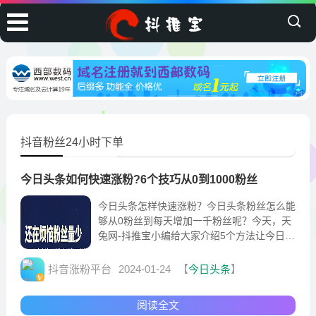
抖音粉丝24小时下单
今日头条如何快速涨粉?6个技巧从0到1000粉丝
今日头条怎样快速涨粉？今日头条粉丝怎么能
够从0粉丝到每天增加一千粉丝呢？今天，天
兔网-抖推宝小编给大家介绍5个方法让今日头
条粉丝从0粉丝到1000粉丝。所以想要涨粉，
微头条我们一定要学会发，而且要发的好，如
抖音涨粉平台
2024-01-24
【
今日头条
】
此才能实现快速涨粉。
阅读全文