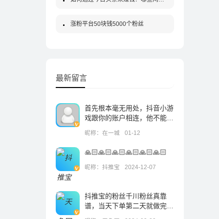
涨粉平台50块钱5000个粉丝
最新留言
首先根本毫无用处，抖音小游
戏跟你的账户相连，他不能作
为一个独立的账户中，登录后
昵称：在一城
01-12
就改变不了，一旦输入未成年
的身份证就改不了了。
🙏🏻🙏🏻🙏🏻🙏🏻🙏🏻🙏🏻
昵称：抖推宝
2024-12-07
抖推宝的粉丝千川粉丝真靠
谱，当天下单第二天就做完
了，到现在都没怎么掉