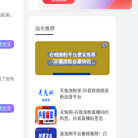
刷起来，
站长推荐
读全文
在线涨粉平台便宜推荐
（珍藏涨粉丝最快的网
站）
供了发布
天兔涨粉宝-抖音短视频涨
粉运营平台
抖音运营 | 2023-09-01
读全文
天兔网-抖音涨粉直播间的
标签，抖音直播标签怎么
弄-抖推宝
抖音运营 | 2023-09-01
易涨网平台重磅推荐！打