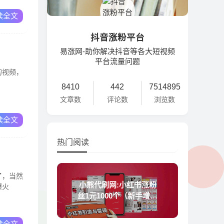
读全文
抖音涨粉平台
易涨网-助你解决抖音等各大短视频
平台流量问题
的视频，
8410
442
7514895
文章数
评论数
浏览数
读全文
热门阅读
了，当然
小熊代刷网:小红书涨粉
爆火
丝1元1000个（新手增加
粉丝技巧）
读全文