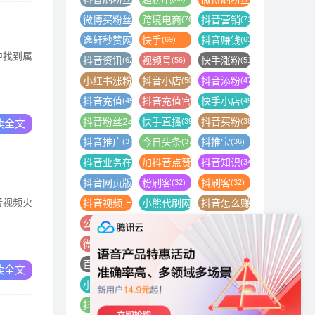
微博买粉丝
跨境电商
抖音营销
(86)
(76)
(71)
逸轩秒赞网
快手
抖音赚钱
(70)
(69)
(63)
中找到属
抖音资讯
视频号
快手涨粉
(62)
(56)
(51)
小红书涨粉
抖音小店
抖音添粉
(50)
(50)
(47)
抖音充值
抖音充值官方
快手小店
(45)
(45)
(45)
抖音粉丝24小时下单
快手直播
抖音买粉
(40)
(39)
(38)
读全文
抖音推广
今日头条
抖推宝
(37)
(37)
(36)
抖音业务在线下单平台
加抖音点赞
抖音知识
(35)
(35)
(34)
抖音网页版
粉刷客
抖刷客
(33)
(32)
(32)
音视频火
抖音视频上热门
小熊代刷网
抖音怎么赚钱
(32)
(32)
(32)
公众号粉丝
抖音直播间
小红书怎么开店
(31)
(31)
(30)
微信视频号
互联网创业
抖音播放量
(30)
(29)
(29)
百家号粉丝怎么涨
tiktok
快手怎么买粉丝
(27)
(27)
(26)
读全文
小红书代运营
抖音举报
抖音视频
(26)
(26)
(26)
抖音橱窗
网红商城自助下单
直播
(26)
(25)
(25)