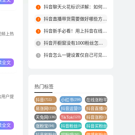
抖音聊天火花标识详解：如何触发不同颜色火花及最高等级规则
抖音直播带货需要做好哪些方面?
抖音新手必看！用上抖音在线涨粉平台这10个技巧，粉丝量由你决定！
视频上热
抖音开橱窗没有1000粉丝怎么办
抖音怎么一键设置仅自己可见？详细步骤教你轻松搞定
读全文
热门标签
给用户提
抖音
小红书
在线涨粉平台
(711)
(298)
(246)
易涨网
抖音运营
抖音直播
(210)
(187)
(164)
天兔网
TikTok
抖音涨粉
(136)
(123)
(116)
读全文
涨粉宝
抖音粉丝
抖音买粉丝
(94)
(91)
(89)
抖音刷粉丝
超粉吧
微博刷粉丝
(88)
(86)
(86)