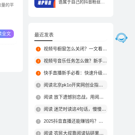
造属于自己的抖音粉丝帝
数量的平
国！
抖音运营 | 2023-09-01
读全文
最近发表
视频号橱窗怎么关闭？一文看懂关闭步骤与注意事项
视频号音乐任务怎么做？新手接单赚钱全攻略
快手直播新手必看：快速升级到2级的实用技巧
阅读北京pk1o开奖网创业指南，普通人低成本逆袭的赛道
阅读 放下遗憾别恋战，用阅读开启新局
阅读 迷茫时读这4句话，慢慢来，一切都会好起来
2025抖音直播还能赚钱吗？海外版TikTok机会与风险解析
阅读 农民大叔靠阅读钻研果树种植，低风险创业年入稳增