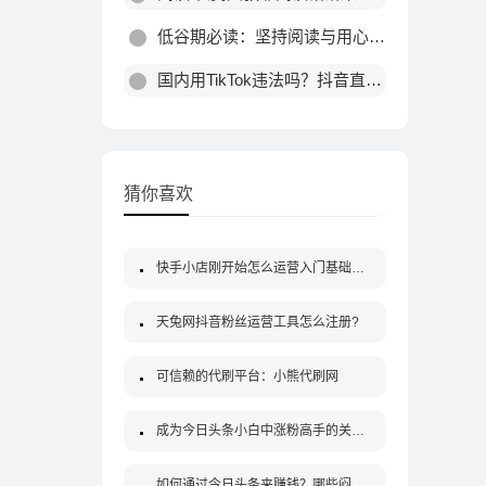
低谷期必读：坚持阅读与用心做事，终会迎来蜕变
国内用TikTok违法吗？抖音直播版海外软件使用风险解析
猜你喜欢
快手小店刚开始怎么运营入门基础知识分享-创业
天兔网抖音粉丝运营工具怎么注册?
可信赖的代刷平台：小熊代刷网
成为今日头条小白中涨粉高手的关键技巧
如何通过今日头条来赚钱？哪些闷声发大财的大佬是这么做的！