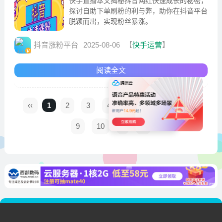
快手直播本文揭秘抖音网红快速成长的秘密，
探讨自助下单刷粉的利与弊，助你在抖音平台
脱颖而出，实现粉丝暴涨。
抖音涨粉平台
2025-08-06
【
快手运营
】
阅读全文
‹‹
1
2
3
4
5
6
7
8
9
10
›
››