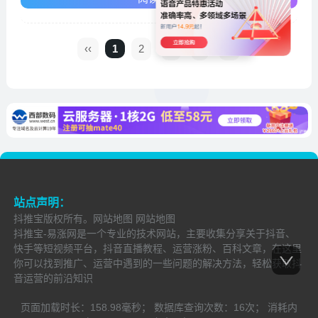
‹‹
1
2
3
›
››
站点声明：
抖推宝
版权所有。
网站地图
网站地图
抖推宝-易涨网是一个专业的技术网站，主要收集分享关于抖音、
快手等短视频平台，抖音直播教程、运营涨粉、百科文章，在这里
你可以找到推广、运营中遇到的一些问题的解决方法，轻松获取抖
音运营的前沿知识
页面加载时长：
158.98毫秒；
数据库查询次数：
16次；
消耗内