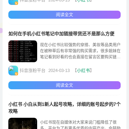
阅读全文
如何在手机小红书笔记中加链接带货还不是那么方便
现在小红书比较强势的穿搭、美妆等品类用户
在被种草后有非常强的购买需求，很多姐妹在
笔记看到好看的也会直接在留言区要购买链
接，但是小红书平台目前在这一块管的还比较
严
抖音涨粉平台
2024-03-13
【
小红书
】
阅读全文
小红书 小白从到1新人起号攻略，详细的账号起步的7个
攻略
小红书现在自媒体对大家来说门槛降低了很
多，平台为了有更多优质的内容产出，会鼓励