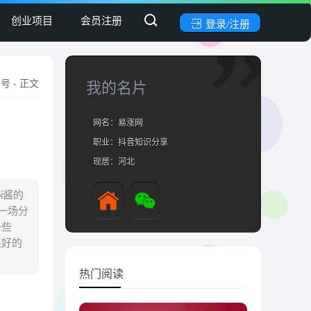
创业项目
会员注册
登录/注册
众号
- 正文
我的名片
网名：易涨网
职业：抖音知识分享
现居：河北
i酱的
开一场分
一些
很好的
热门阅读