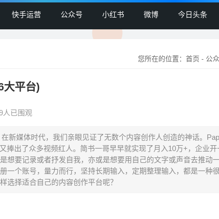
快手运营
公众号
小红书
微博
今日头条
您所在的位置：
首页
-
公
大平台)
29人已围观
在新媒体时代，我们亲眼见证了无数个内容创作人创造的神话。Pap
ube又捧出了众多视频红人。简书一哥早早就实现了月入10万+，企业
是想要记录或者抒发自我，亦或是想要用自己的文字或声音去推动
册一个账号，量力而行，坚持长期输入，定期整理输入，都是一种
样选择适合自己的内容创作平台呢？