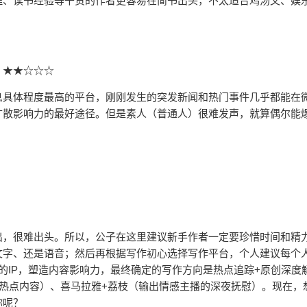
理、读书经验等干货的作者更容易在简书出头，不太适合鸡汤文、娱
：★★☆☆☆
息具体程度最高的平台，刚刚发生的突发新闻和热门事件几乎都能在
扩散影响力的最好途径。但是素人（普通人）很难发声，就算偶尔能
！
出，很难出头。所以，公子在这里建议新手作者一定要珍惜时间和精
文字、还是语音；然后再根据写作初心选择写作平台，个人建议每个
的IP，塑造内容影响力，最终确定的写作方向是热点追踪+原创深度
热点内容）、喜马拉雅+荔枝（输出情感主播的深夜抚慰）。现在，
你呢？