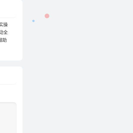
实操
动全
据助