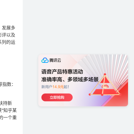
，发展多
影评以及
系列的运
荐指数：
扶持新
“知乎某
的一个重