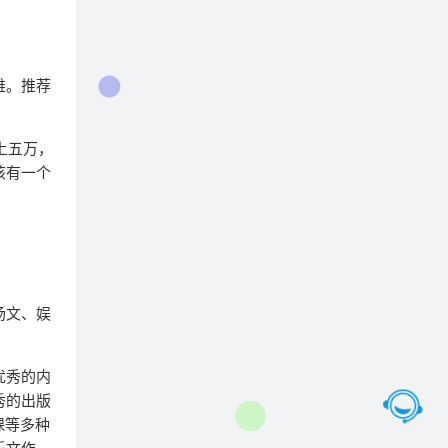
难。推荐
上五万，
该有一个
汤文、娱
优秀的内
秀的出版
课等多种