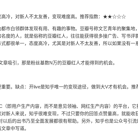
度高冷，对新人不太友善，变现难度高。推荐指数：★★☆☆☆
助都市白领群体发现有用、有趣的事物。豆瓣号称文艺青年的聚集地
知名度的人，就是俗称的豆瓣红人，往往能获得很多接广告、写书评
方式都很单一，态度高冷，尤其是对新人不太友善，所以如果没有一
”的文章吸引，那是粉丝基数N万的豆瓣红人才能得到的机会。
重要。缺点：开live是知乎唯一的变现途径，做到大V才有机会。推
C（即用户生产内容，而不是意见领袖、网红生产内容）的平台，它
对新人来说，知乎很难变现，不过只要你的回答点赞量高，就能收获
对以后的出书乃至全面发展都很有帮助。另外，知乎也是公众号引流
篇文章中写道。