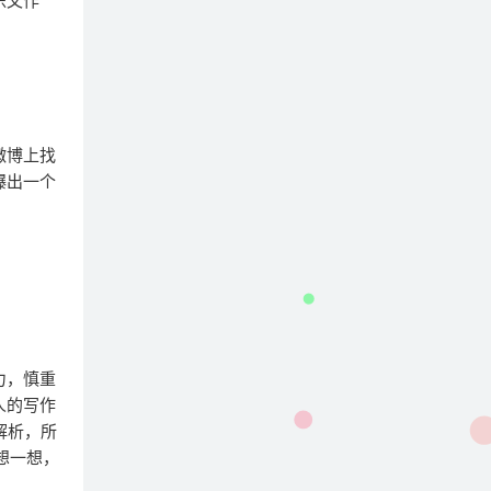
乐文作
微博上找
爆出一个
力，慎重
人的写作
解析，所
想一想，