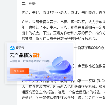
二、豆瓣
优点：书评、影评的行业老大，影评、书评缺点：态
介绍：豆瓣最初以音乐、电影、读书起家，致力于帮
年，也捧红了不少牛人、大咖，那些在豆瓣拥有一定
出书的机会。不过，豆瓣对作者和文章的评价、推介
营策略，新人在豆瓣是很难获得较好的发展机会。
解毒：不要被“xxx在豆瓣写影评，一篇稿子5000块
三、知乎
优点：对新人态度友善，内容为王，点赞数比粉丝数更
★★★☆☆
介绍：知乎是目前所有互联网平台中唯一一家坚持UG
人，推荐优质内容，所有新人也能获得很多机会。虽然
话题高赞答主”的标签，这是一个含金量很高的标签，
要途径，关于如何从知乎往公众号引流，我会在下一