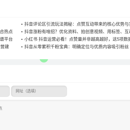
抖音评论区引流玩法揭秘：点赞互动带来的核心优势与
合热点
步骤
抖音涨粉有啥招？优化资料、拍创意视频、用标签、互
谱平台
搞定
小红书 抖音运营必看！点赞量并非越高越好，这5项数
运营建
你精准分析
抖音从零累积千粉宝典：明确定位与优质内容吸引粉丝