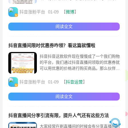
抖音涨粉平台
01-09
【
微博
】
阅读全文
抖音直播间限时优惠券咋领？看这篇就懂啦
抖音抖音这款软件现在慢慢成了一个我们购物
的平台，我们通过抖音直播间领取的优惠券就
可以用优惠的价格进行购买商品。那么伙伴们
知道抖音直播间限时优惠券怎么领吗?估计很
多伙伴们都不是很清楚
抖音涨粉平台
01-09
【
抖音运营
】
阅读全文
抖音直播间分享引流有限，提升人气还有这些方法
大家经常在刷直播间的时候会有分享直播间的