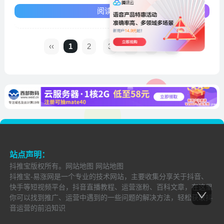
阅读全文
‹‹
1
2
3
4
›
››
站点声明：
抖推宝
版权所有。
网站地图
网站地图
抖推宝-易涨网是一个专业的技术网站，主要收集分享关于抖音、
快手等短视频平台，抖音直播教程、运营涨粉、百科文章，在这里
你可以找到推广、运营中遇到的一些问题的解决方法，轻松获取抖
音运营的前沿知识