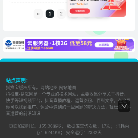
‹‹
1
2
3
›
››
站点声明：
抖推宝
版权所有。
网站地图
网站地图
抖推宝-易涨网是一个专业的技术网站，主要收集分享关于抖音、
快手等短视频平台，抖音直播教程、运营涨粉、百科文章，在这里
你可以找到推广、运营中遇到的一些问题的解决方法，轻松获取抖
音运营的前沿知识
页面加载时长：
155.36毫秒；
数据库查询次数：
17次；
消耗内
存：
6244KB；
安全运行：
2382
天