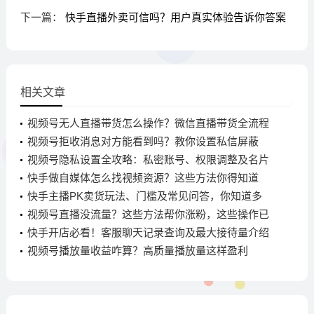
下一篇：
快手直播外卖可信吗？用户真实体验告诉你答案
相关文章
视频号无人直播带货怎么操作？微信直播带货全流程
视频号拒收消息对方能看到吗？教你设置私信屏蔽
视频号隐私设置全攻略：私密账号、权限调整及名片
展示关闭
快手做自媒体怎么找视频资源？这些方法你得知道
快手主播PK卖货玩法、门槛及常见问答，你知道多
少？
视频号直播没流量？这些方法帮你涨粉，这些操作已
被证实无效
快手开店必看！客服聊天记录查询及最大接待量介绍
视频号播放量收益咋算？高质量播放量这样盈利