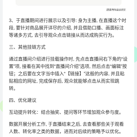
3、于直播期间进行展示以及引导: 身为主播, 在直播这个时
段, 要针对商品展开详尽的介绍, 并且借助口播、画面标注
等诸多方式, 去引导观众点击链接从而达成购买行为。
三、其他挂链方式
通过直播间介绍进行挂载操作时, 先点击直播间右下角的“设
置”项, 接着在其中找到“直播间介绍”选项, 然后点击“编辑”按
钮；之后要在文字当中插入“【链接】”这般的内容, 并且粘
贴相应的网址, 完成保存后, 观众就能够点击从而实现跳
转。
四、优化建议
‌互动提升转化‌：结合抽奖、提问等环节增加观众参与度。
数据开展分析工作, 于直播结束之后, 去查看那些关于观看
人数、转化率之类的数据，进而对后续的策略予以优化。