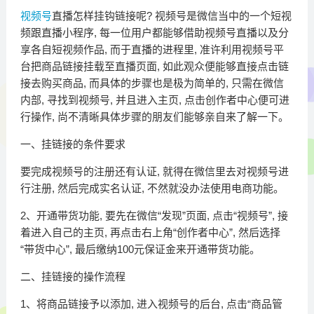
视频号
直播怎样挂钩链接呢? 视频号是微信当中的一个短视
频跟直播小程序, 每一位用户都能够借助视频号直播以及分
享各自短视频作品, 而于直播的进程里, 准许利用视频号平
台把商品链接挂载至直播页面, 如此观众便能够直接点击链
接去购买商品, 而具体的步骤也是极为简单的, 只需在微信
内部, 寻找到视频号, 并且进入主页, 点击创作者中心便可进
行操作, 尚不清晰具体步骤的朋友们能够亲自来了解一下。
一、挂链接的条件要求
要完成视频号的注册还有认证, 就得在微信里去对视频号进
行注册, 然后完成实名认证, 不然就没办法使用电商功能。
2、开通带货功能, 要先在微信“发现”页面, 点击“视频号”, 接
着进入自己的主页, 再点击右上角“创作者中心”, 然后选择
“带货中心”, 最后缴纳100元保证金来开通带货功能。
二、挂链接的操作流程
1、将商品链接予以添加, 进入视频号的后台, 点击“商品管