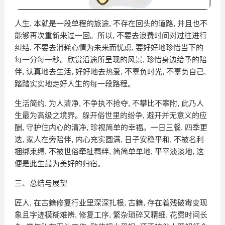
人生, 本就是一段单程的旅途, 不存在回头的道路, 并且也不
能够再次重新来过一回。所以, 不要去浪费时间对过往进行
纠结, 不要去消耗心情为未来而忧虑, 要好好地珍惜当下的
每一分每一秒。欣赏沿途所呈现的风景, 珍惜身边给予的陪
伴, 认真地去生活, 好好地去热爱, 不辜负时光, 不辜负自己,
踏踏实实地走好人生的每一段路程。
生活简约, 为人清净, 不争执不抢夺, 不攀比不攀附, 此乃人
生最为高级之境界。躲开俗世里的纷争, 避开并无意义的应
酬, 守护住内心的清净, 珍视简单的幸福。一日三餐, 四季更
迭, 家人在旁陪伴, 内心充实圆满, 日子安稳平和, 不被名利
捆绑束缚, 不被世俗牵扯羁绊, 简简单单地, 平平淡淡地, 这
便是此生最为美好的归宿。
三、总结与展望
匠人, 在古籍修复行业里深深扎根, 古籍, 存在着残破霉变现
象且字迹模糊难辨, 修复工序, 繁杂琐碎又精细, 花费时间长