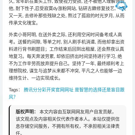
久, 常年趴在案头工作, 致使视力受损, 还不被他人理解领会,
他, 耐下性子,忍受寂寞dy涨粉网站, 钻研古籍修复技艺, 一天
又一天, 去修补那些残缺之处, 熬过了孤寂的时光岁月, 从而
传承文化瑰宝。
外卖小哥阿明, 在送外卖之际, 还利用空闲时间备考成人高
考。送餐的间隙, 等单之时, 别人刷手机消遣, 而他却拿出资
料进行背书刷题目；工作结束后回到出租屋, 还会熬夜认真
地复习。每天奔波劳累, 却依旧挤出时间坚持进行学习, 绝
不为工作辛劳而放弃提升自己。坚持了一年, 最终顺利考上
理想院校, 谋生与追梦从来都不冲突, 平凡之人也能够一边
维持生计、一边实现成长。
Tags：
腾讯分分彩开奖官网网址
是智慧的选择还是盲目跟
风？
版权声明：
本文内容由互联网网友用户自发贡献，
该文观点及内容相关仅代表作者本人。本站仅提供信
息存储空间服务，不拥有所有权，不承担相关法律责
任。