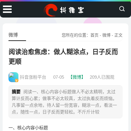
微博
您所在的位置：
首页
-
微博
- 正文
阅读治愈焦虑：做人糊涂点，日子反而
更顺
抖音涨粉平台
07-05
【微博】
209人已围观
摘要
阅读一、核心内容小标题做人不必太精明，太过
算计反而心累；做事不必太较真，太过执着反而烦恼。
凡事留一点余地，待人留一份宽容，糊涂一点，看淡一
点，随性一点，日子反而更轻松。不斤斤计较
一、核心内容小标题