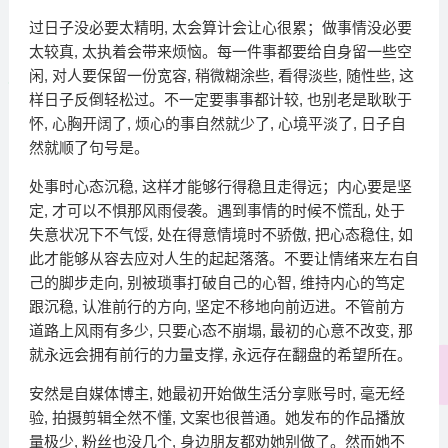
过日子没必要太精明, 太会算计会让心很累；做事情没必要
太较真, 太执着会带来烦恼。每一件事都要给自身留一些空
闲, 对人要保留一份宽容, 稍微糊涂些, 看得淡些, 随性些, 这
样日子反倒轻松过。不一定要事事都计较, 也别老是耿耿于
怀, 心胸开阔了, 烦心的事自然就少了, 心境平淡了, 日子自
然就顺了句号是。
处事时心态沉稳, 这样才能够行得稳且走得远；内心要是坚
定, 才可以不惧那风雨侵袭。遇到事情的时候不慌乱, 处于
失意状况下不气馁, 处在得意情境时不骄傲, 把心态稳住, 如
此才能够从容去应对人生的起起落落。不要让情绪来左右自
己的脚步走向, 别被琐事打破自己的心智, 维持内心的笃定
跟沉稳, 认准前行的方向, 坚定不移地向前迈进。不管前方
道路上风雨有多少, 只要心态不崩塌, 最初的心意不改变, 那
就永远会拥有前行的力量支撑, 永远存在翻盘的希望所在。
安然是自媒体博主, 她最初开始做生活分享账号时, 毫无经
验, 拍摄剪辑全然不懂, 文案也很普通。她发布的作品播放
量极少, 粉丝也没几个, 身边朋友都劝她别做了。然而她不