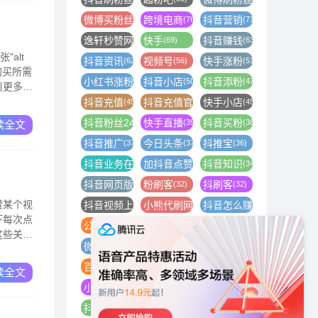
微博买粉丝
跨境电商
抖音营销
(86)
(76)
(71)
逸轩秒赞网
快手
抖音赚钱
(70)
(69)
(63)
alt
抖音资讯
视频号
快手涨粉
(62)
(56)
(51)
购买所需
小红书涨粉
抖音小店
抖音添粉
(50)
(50)
(47)
引更多用
抖音充值
抖音充值官方
快手小店
(45)
(45)
(45)
抖音粉丝24小时下单
快手直播
抖音买粉
(40)
(39)
(38)
读全文
抖音推广
今日头条
抖推宝
(37)
(37)
(36)
抖音业务在线下单平台
加抖音点赞
抖音知识
(35)
(35)
(34)
抖音网页版
粉刷客
抖刷客
(33)
(32)
(32)
赞某个视
抖音视频上热门
小熊代刷网
抖音怎么赚钱
(32)
(32)
(32)
下每次点
公众号粉丝
抖音直播间
小红书怎么开店
(31)
(31)
(30)
这些关于
微信视频号
互联网创业
抖音播放量
(30)
(29)
(29)
百家号粉丝怎么涨
tiktok
快手怎么买粉丝
(27)
(27)
(26)
读全文
小红书代运营
抖音举报
抖音视频
(26)
(26)
(26)
抖音橱窗
网红商城自助下单
直播
(26)
(25)
(25)