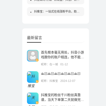
抖推宝：一站式在线涨粉平台，助你在抖音走红！
最新留言
首先根本毫无用处，抖音小游
戏跟你的账户相连，他不能作
为一个独立的账户中，登录后
昵称：在一城
01-12
就改变不了，一旦输入未成年
的身份证就改不了了。
🙏🏻🙏🏻🙏🏻🙏🏻🙏🏻🙏🏻
昵称：抖推宝
2024-12-07
抖推宝的粉丝千川粉丝真靠
谱，当天下单第二天就做完
了，到现在都没怎么掉