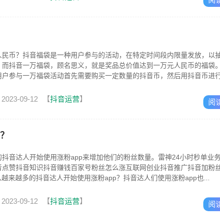
人民币？抖音福袋是一种用户参与的活动，在特定时间段内限量发放，以
。而抖音一万福袋，顾名思义，就是奖品总价值达到一万元人民币的福袋
用户参与一万福袋活动首先需要购买一定数量的抖音币，然后用抖音币进
一万福袋...
2023-09-12
【
抖音运营
】
阅
p？
抖音达人开始使用涨粉app来增加他们的粉丝数量。雷神24小时秒单业
音点赞抖音知识抖音赚钱百家号粉丝怎么涨互联网创业抖音推广抖音加粉
为什么越来越多的抖音达人开始使用涨粉app？抖音达人们使用涨粉app也...
2023-09-12
【
抖音运营
】
阅