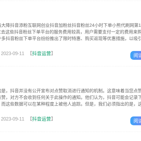
大降抖音添粉互联网创业抖音加粉丝抖音粉丝24小时下单小熊代刷网第1张"
，过去这些抖音粉丝下单平台的服务费用较高，用户需要支付一定的费用来
许多抖音粉丝下单平台纷纷推出了限时特惠、购买返现等优惠措施，以吸
2023-09-11
【
抖音运营
】
阅
的是，抖音并没有公开宣布对点赞取消进行通知的机制。这意味着当您点
点赞，对方不会收到任何关于此操作的通知。他们认为，抖音可能会记录
，而这些数据可以在某种程度上被他人追踪。但是，我们必须指出的是，
方的证据...
2023-09-11
【
抖音运营
】
阅