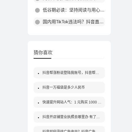
低谷期必读：坚持阅读与用心做事，终会迎来蜕变
国内用TikTok违法吗？抖音直播版海外软件使用风险解析
猜你喜欢
抖音帮涨粉说登陆我账号，抖音帮涨粉说登陆我账号怎么回事
抖音一万福袋是多少人民币
快速提升网站人气：1 元购买 1000 个活跃粉丝及大量点赞
抖音开店铺营业执照去哪里办 有了执照抖音粉丝低于1000怎么开橱窗
抖音如何寻找广告收益？抖音广告怎么投放？