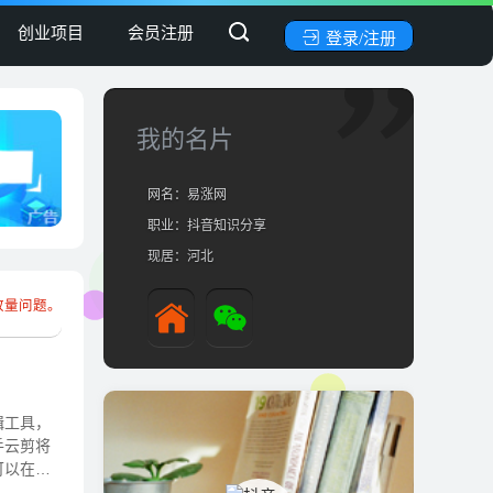
创业项目
会员注册
登录/注册
我的名片
网名：易涨网
职业：抖音知识分享
现居：河北
放量问题。
辑工具，
手云剪将
可以在不