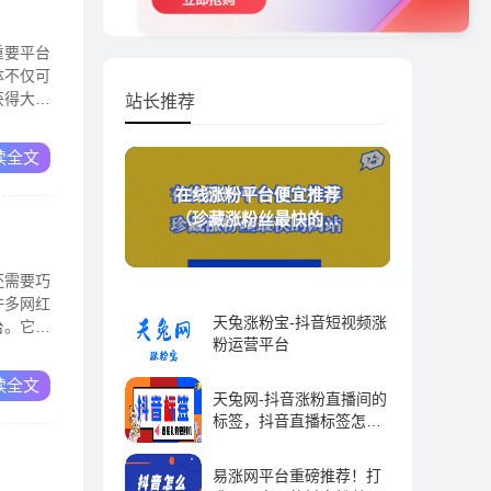
重要平台
体不仅可
获得大量
站长推荐
读全文
在线涨粉平台便宜推荐
（珍藏涨粉丝最快的网
站）
还需要巧
许多网红
天兔涨粉宝-抖音短视频涨
台。它通
粉运营平台
抖音运营 | 2023-09-01
读全文
天兔网-抖音涨粉直播间的
标签，抖音直播标签怎么
弄-抖推宝
抖音运营 | 2023-09-01
易涨网平台重磅推荐！打