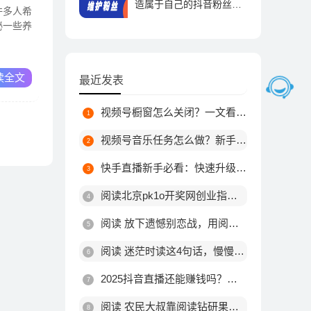
造属于自己的抖音粉丝帝
许多人希
国！
秘一些养
抖音运营 | 2023-09-01
读全文
最近发表
视频号橱窗怎么关闭？一文看懂关闭步骤与注意事项
视频号音乐任务怎么做？新手接单赚钱全攻略
快手直播新手必看：快速升级到2级的实用技巧
阅读北京pk1o开奖网创业指南，普通人低成本逆袭的赛道
阅读 放下遗憾别恋战，用阅读开启新局
阅读 迷茫时读这4句话，慢慢来，一切都会好起来
2025抖音直播还能赚钱吗？海外版TikTok机会与风险解析
阅读 农民大叔靠阅读钻研果树种植，低风险创业年入稳增