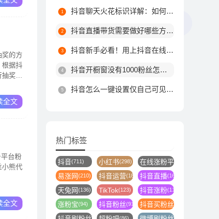
抖音聊天火花标识详解：如何触发不同颜色火花及最高等级规则
抖音直播带货需要做好哪些方面?
抖音新手必看！用上抖音在线涨粉平台这10个技巧，粉丝量由你决定！
抽奖的方
。根据抖
抖音开橱窗没有1000粉丝怎么办
行抽奖。
抖音怎么一键设置仅自己可见？详细步骤教你轻松搞定
读全文
热门标签
务平台粉
抖音
小红书
在线涨粉平台
(711)
(298)
(246)
丝小熊代
易涨网
抖音运营
抖音直播
(210)
(187)
(164)
天兔网
TikTok
抖音涨粉
(136)
(123)
(116)
读全文
涨粉宝
抖音粉丝
抖音买粉丝
(94)
(91)
(89)
抖音刷粉丝
超粉吧
微博刷粉丝
(88)
(86)
(86)