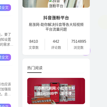
读全文
抖音涨粉平台
易涨网-助你解决抖音等各大短视频
平台流量问题
先，要了
通知设置
8410
442
7514895
己的需求，
文章数
评论数
浏览数
读全文
热门阅读
者也应该
小熊代刷网:小红书涨粉
过加强技
丝1元1000个（新手增加
度。总
粉丝技巧）
读全文