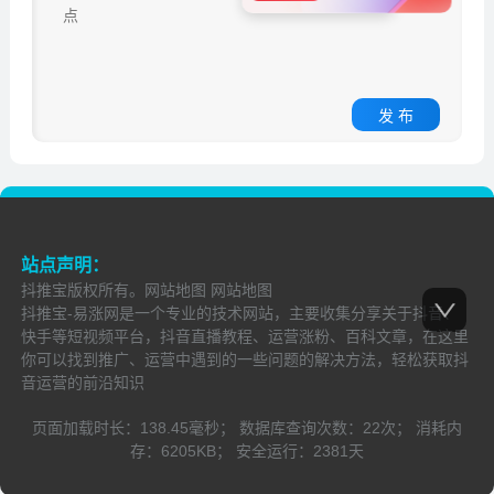
发 布
站点声明：
抖推宝
版权所有。
网站地图
网站地图
抖推宝-易涨网是一个专业的技术网站，主要收集分享关于抖音、
快手等短视频平台，抖音直播教程、运营涨粉、百科文章，在这里
你可以找到推广、运营中遇到的一些问题的解决方法，轻松获取抖
音运营的前沿知识
页面加载时长：
138.45毫秒；
数据库查询次数：
22次；
消耗内
存：
6205KB；
安全运行：
2381
天