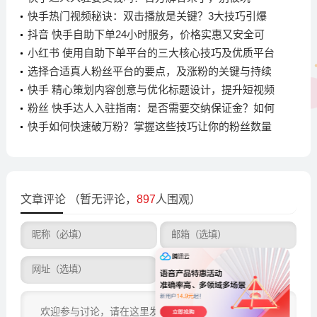
快手热门视频秘诀：双击播放是关键？3大技巧引爆
流量，你学会了吗
抖音 快手自助下单24小时服务，价格实惠又安全可
靠，你知道怎么用吗？
小红书 使用自助下单平台的三大核心技巧及优质平台
推荐
选择合适真人粉丝平台的要点，及涨粉的关键与持续
优化方法
快手 精心策划内容创意与优化标题设计，提升短视频
播放量的关键要点
粉丝 快手达人入驻指南：是否需要交纳保证金？如何
成为快手达人并获取收益
快手如何快速破万粉？掌握这些技巧让你的粉丝数量
飙升
文章评论
（暂无评论，
897
人围观）