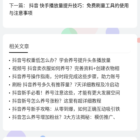
下一篇：
抖音 快手播放量提升技巧：免费刷量工具的使用
与注意事项
相关文章
抖音号权重低怎么办？学会养号提升头条播放量
视频号 抖音卖衣服如何养号？完善资料+创建衣物相
关吸睛内容
抖音养号操作指南，分时段完成这些步骤，助力账号
成长
刷粉 抖音养号多久有推荐量？7天详细教程及冷启动
阶段要点
抖音新手必看！养号注意这些，才能有更大发展空间
抖音新号怎么养号涨粉？这里有超详细教程
抖音养号新手攻略：从零到爆，如何正确互动吸引铁
杆粉丝
抖音怎么养号增加粉丝？3大方法揭秘：模仿推广、
第三方合作与视频搬运