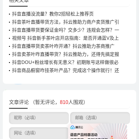
相关文章
抖音直播没流量？教你2招轻松上推荐页
抖音茶叶直播带货方法，抖云推助力商户卖货推广引
流
抖音直播带货要保证金吗？交多少？违规会怎样？一
文说清
视频号 抖音新手茶叶店开店指南：是否开通蓝V及上
架产品全流程
抖音直播带货卖茶叶咋开通？抖云推助力茶商推广
抖音卖茶叶咋直播带货？抖云推助力，还得先搞定报
白流程
抖音DOU+粉丝增长有无意义？初期账号这样做很必
要
抖音商品橱窗咋挂茶叶产品？完成这个操作就行！还
有开店助手
文章评论
（暂无评论，
810
人围观）