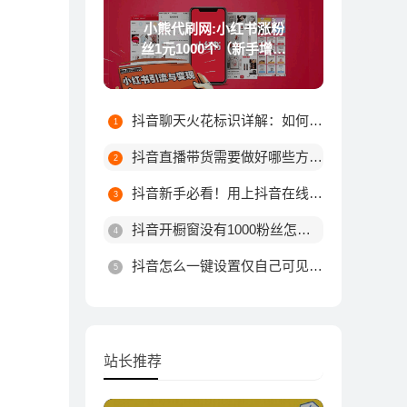
小熊代刷网:小红书涨粉
丝1元1000个（新手增加
粉丝技巧）
抖音聊天火花标识详解：如何触发不同颜色火花及最高等级规则
抖音直播带货需要做好哪些方面?
抖音新手必看！用上抖音在线涨粉平台这10个技巧，粉丝量由你决定！
抖音开橱窗没有1000粉丝怎么办
抖音怎么一键设置仅自己可见？详细步骤教你轻松搞定
站长推荐