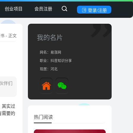
创业项目
会员注册
登录/注册
红书
- 正文
我的名片
网名：易涨网
职业：抖音知识分享
现居：河北
伙伴们
，其实过
有需要的
热门阅读