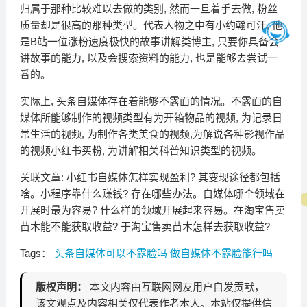
归属于那种比较难以去做的类别, 然而一旦着手去做, 粉丝
质量却是很高的那种类型。代表人物之中有小约翰可汗, 他
是B站一位涨粉速度极快的故事讲解类博主, 只要你具备会
讲故事的能力, 以及会搜索资料的能力, 也是能够去尝试一
番的。
实际上, 头条自媒体存在着能够不露面的情况。不露面的自
媒体所能够制作的视频类型有为开箱物品的视频, 为记录日
常生活的视频, 为制作各类美食的视频,为解说各种影视作品
的视频小红书买粉, 为讲解相关科普知识类型的视频。
关联文章: 小红书自媒体怎样实现盈利? 其变现途径都包括
啥。小程序靠什么赚钱? 存在哪些办法。自媒体哪个领域在
开展时最为容易? 什么样的领域开展起来容易。在淘宝售卖
苗木能不能获取收益? 于淘宝售卖苗木怎样去获取收益?
Tags：
头条自媒体可以不露脸吗
做自媒体不露脸能行吗
版权声明：
本文内容由互联网网友用户自发贡献，
该文观点及内容相关仅代表作者本人。本站仅提供信