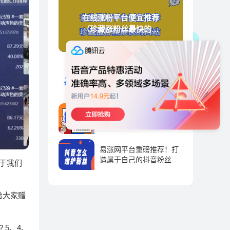
在线涨粉平台便宜推荐
（珍藏涨粉丝最快的网
站）
天兔涨粉宝-抖音短视频涨
粉运营平台
抖音运营 | 2023-09-01
天兔网-抖音涨粉直播间的
标签，抖音直播标签怎么
弄-抖推宝
抖音运营 | 2023-09-01
易涨网平台重磅推荐！打
造属于自己的抖音粉丝帝
在于我们
国！
抖音运营 | 2023-09-01
给大家赠
 5、4、