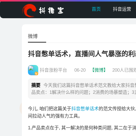
首页
抖音运营
微博
抖音憋单话术，直播间人气暴涨的利
抖音涨粉平台
06-20
【微博】
200人已围
摘要
今天我们这篇抖音憋单话术范文教给大家抖音
品卖点：1解决什么样的问题；2消费的场暴塑造；3
今儿, 咱们把这篇关于
抖音憋单话术
的范文传授给大伙,
间拉动人气的强有力工具。
1.产品卖点在于, 其一解决的是何种类问题, 其二在