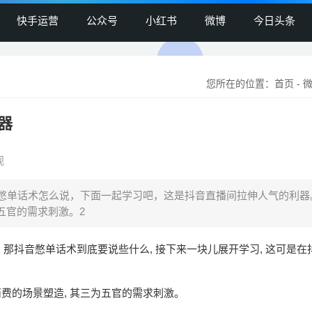
快手运营
公众号
小红书
微博
今日头条
您所在的位置：
首页
-
器
观
憋单话术怎么说，下面一起学习吧，这是抖音直播间拉伸人气的利器。
五官的需求刺激。2
 那抖音憋单话术到底要说些什么, 接下来一块儿展开学习, 这可是在
于消费的场景塑造, 其三为五官的需求刺激。