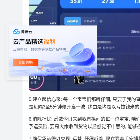
5.建立起信心来: 每一个宝宝们都听仔细, 只要于我
是每隔3至5分钟便开启一波, 缘由是均是以亏蚀钱米
6.消除担忧: 悉数今日来到我直播间的每一位宝宝, 
予运费险, 要是大家收到货物以后感觉不中意的, 能
7.确保承诺得以兑现: 运营, 仔细听着, 现在要着手安