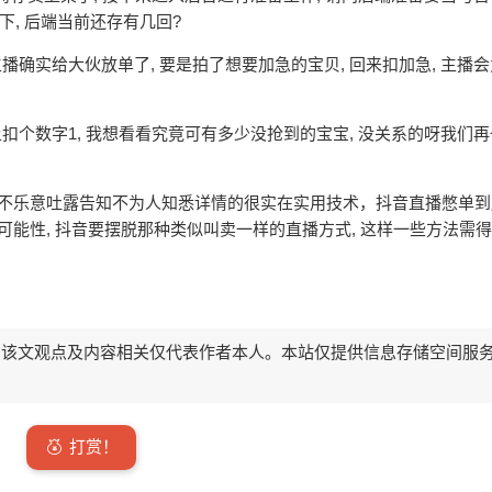
下, 后端当前还存有几回?
主播确实给大伙放单了, 要是拍了想要加急的宝贝, 回来扣加急, 主播
之上扣个数字1, 我想看看究竟可有多少没抢到的宝宝, 没关系的呀我们
些不乐意吐露告知不为人知悉详情的很实在实用技术，抖音直播憋单
可能性, 抖音要摆脱那种类似叫卖一样的直播方式, 这样一些方法需得
该文观点及内容相关仅代表作者本人。本站仅提供信息存储空间服
打赏！