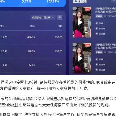
的直播间之中停留上3分钟, 诸位都是存在着抢到的可能性的, 究其缘由
的方式赠送给大家福利, 每一回都为大家多投放上几波。
咱们家的全部商品, 均都会给大伙赠送承担运费的保险, 确切地说就是会
够径直退返还回, 这是遵循七天无任何借口缘由允许退货换货的规则。
排将存货上架了, 接下来进入后台进行准备工作, 请问后端准备妥当与否?