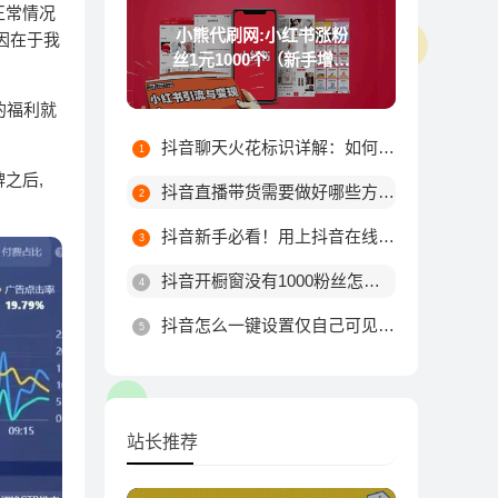
正常情况
小熊代刷网:小红书涨粉
原因在于我
丝1元1000个（新手增加
粉丝技巧）
的福利就
抖音聊天火花标识详解：如何触发不同颜色火花及最高等级规则
之后,
抖音直播带货需要做好哪些方面?
抖音新手必看！用上抖音在线涨粉平台这10个技巧，粉丝量由你决定！
抖音开橱窗没有1000粉丝怎么办
抖音怎么一键设置仅自己可见？详细步骤教你轻松搞定
站长推荐