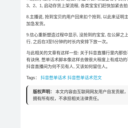
3、2、1, 启动存货上架流程, 各类宝宝们赶快加紧去拍
8.主播说, 抢到宝贝的用户回来扣个抢到, 以此来证明
加急发货。
9.信心重新塑造过程中显示, 没抢到的宝宝, 在公屏
行, 之后在3至5分钟的时长内安排下放一次。
与此相关的文章有这样一些: 关于抖音直播行里内那
有诀窍, 憋单话术脚本像这样去做很大程度上有成功的
抖音直播间为何不见有人, 又该如何留住人。
Tags：
抖音憋单话术
抖音憋单话术范文
版权声明：
本文内容由互联网网友用户自发贡献，
拥有所有权，不承担相关法律责任。