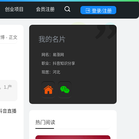
创业项目
会员注册
登录/注册
微博
- 正文
我的名片
网名：易涨网
职业：抖音知识分享
现居：河北
1.产
抖音直播
热门阅读