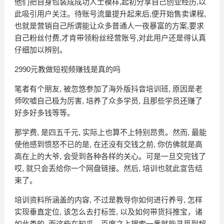
他们把自身包装成成功人士模样,起初分享自己创业经历,以
此吸引用户关注。待账号流量提升起来后,便开始售卖课程,
也就是营销自己所谓能让众多普通人一夜暴富的方案,要求
自己粉丝付费,才肯带领粉丝经营账号,对此用户还是得认真
仔细加以辨别。
2990元教做短视频赚钱是真的吗
笔者有个朋友, 被忽悠参加了海外版抖音培训班, 原因是老
师吹嘘自己极为厉害, 培养了众多学员, 且那些学员还赚了
好多好多钱等等。
那学费, 是四五千元, 实际上也算不上特别昂贵。然而, 最能
使他感到愤怒不已的是, 在还没有交钱之前, 你仿佛就是高
高在上的大爷, 会受到各种各样的关心。可是一旦交完钱了
哎, 就只会丢给你一个网盘链接。然后, 培训也就此宣告结
束了。
培训资料所涵盖的内容, 不过是教导你如何进行养号, 怎样
实现垂直定位, 该怎么去打标签, 以及如何带货抖推宝，诸
如此类的, 而这些在知乎、百度之上搜索一番就能寻觅到超