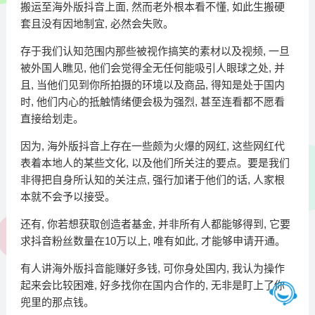
搬运至海外版抖音上面, 然而老外根本看不懂, 如此生搬硬
套且没有因地制宜, 必然会失败。
存于我们认知范围内那些被视作搞笑的素材以及视频, 一旦
被外国人瞧见, 他们会觉得全无任何能吸引人眼球之处, 并
且, 当他们见到你所拍摄的环境以及商品, 得知是处于国内
时, 他们内心的抵触情绪便会极为强烈, 甚至连看都不愿看
直接给划走。
因为, 海外版抖音上存在一些颇为火爆的网红, 这些网红代
表着本地人的某些文化, 以及他们所关注的要点。要是我们
非得把自身所认知的关注点, 强行加诸于他们的话, 人家根
本就不会予以接受。
还有, 你若想获取创造者基金, 并非所有人都能够得到, 它要
求抖音粉丝数量在10万以上, 唯有如此, 才能够申请开通。
有人讲海外版抖音能赚好多钱, 可你身处国内, 我认为操作
起来会比较困难, 好多找你在国内合作的, 无非是盯上了你
兜里的那点钱。