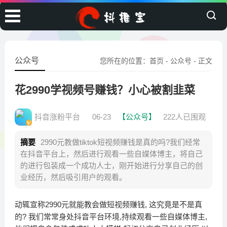
公众号
您所在的位置：
首页
-
公众号
- 正文
花2990学视频号赚钱？小心被割韭菜
抖音涨粉平台
06-23
【公众号】
222人已围观
摘要
2990元教做tiktok短视频赚钱是真的吗?我们经常
在抖音平台上，然后进行观看一些自媒体博主，将自己
的进行包装成一个成功人士，刚开始进行分享自己的创
业经历，然后吸引用户的观看。
动辄宣称2990元就能教会做短视频赚钱, 这究竟是不是真
的? 我们常常身处抖音平台环境,持续观看一些自媒体博主,