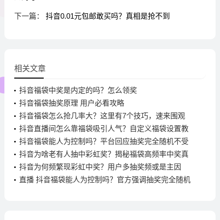
下一篇：
抖音0.01元包邮敢买吗？真相是抢不到
相关文章
抖音福袋中奖是内定的吗？怎么领奖
抖音福袋抽奖原理 用户必看攻略
抖音福袋怎么抢几率大？这里有7个技巧，速来围观
抖音直播间怎么靠福袋吸引人气？自定义福袋设置教
程来了
抖音福袋能人为控制吗？平台回应抽奖完全随机不受
干预
抖音为啥老有人抽中彩虹奖？揭秘福袋高频率中奖真
相
抖音为何频繁现彩虹中奖？用户多抽奖频或是主因
直播 抖音福袋能人为控制吗？官方强调抽奖完全随机