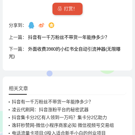
打赏！
分享到：
上一篇：
抖音有一千万粉丝不带货一年能挣多少？
下一篇：
外面收费3980的小红书全自动引流神器(无限曝
光)
相关文章
抖音有一千万粉丝不带货一年能挣多少？
凌云代刷网：抖音涨粉平台的秘密武器
抖音集卡分2亿有人领到一万吗？集卡分2亿助力
逸轩秒赞网-微信小程序商家必知 微信视频号交易组
件指南
电话流量卡项目:0投入适合新手小白的创业项目