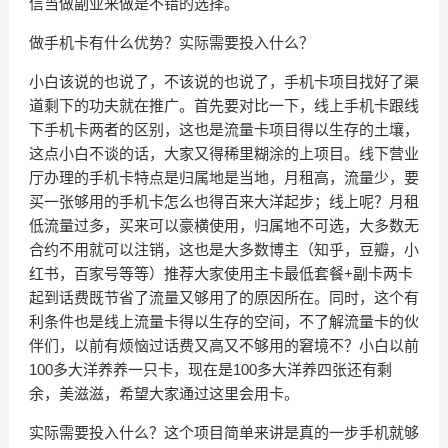
信当做副业来做是不错的选择。
做手机卡有什么优势？实际需要投入什么？
小白该说的也说了，不该说的也说了，手机卡项目找好了渠
道剩下的功夫就在推广。首先要对比一下，线上手机卡跟线
下手机卡两者的区别，这也是流量卡项目得以生存的土壤，
这点小白不谈的话，大家又得稀里糊涂的上项目。线下营业
厅办理的手机卡特点是归属地是当地，月租高，流量少，要
买一张够用的手机卡怎么也得百来大洋起步；线上呢？月租
低流量过多，买来可以豪横使用，归属地不可选，大多数无
合约不用就可以注销，这也是大多数博主（知乎，豆瓣，小
红书，百家号等等）推荐大家使用主卡最低套餐+副卡两卡
起到话费既节省了流量又够用了的原因所在。同时，这个有
利条件也是线上流量卡得以生存的空间，不了解流量卡的伙
伴们，以前有烦恼过话费又高又不够用的窘境不？小白以前
100多大洋养养一只卡，现在是100多大洋养四张还有剩
余，美滋滋，希望大家通过这里会用卡。
实际需要投入什么？这个项目简单来讲是真的一步手机就够