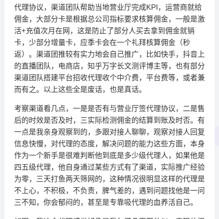
代理协议，渠道团队帮助当地营业厅完成KPI，运营商就给
佣金，大部分卡是根据总公司指标要求核算佣金，一般是激
活+充值次月在网，这是防止了部分人买去拿到佣金就销
卡，少部分增量卡，应季卡会在一个礼拜核算佣金（秒
返）。渠道团推较有实力地会自己推广，比如快手，抖音上
的直播团队，电商店，知乎万字长文测评博主等，也有部分
渠道团队搭建平台招收代理收个中介费，平台费等，或者兼
而有之。以上这些全是废话，也是真话。
考察渠道看几点，一是是否有与营业厅签代理协议，二是售
后的时效是否及时，三实际检测佣金的结算到账及时否。有
一点是我亲身观察到的，多跟对接人聊聊，观察对接人回复
信息快慢，对代理的态度，解决问题的能力这些方面，本身
作为一个新手是很难判断他到底是多少级代理人，如果他是
四五级代理，他自身通过某些方式有了渠道，实际推广经验
为零，三天打鱼两天筛网的，这种情况很明显这样的代理是
不上心，不积极，不负责，脾气差的，遇到问题找他是一问
三不知，你会郁闷的，甚至是专靠吸代理的血养活自己。