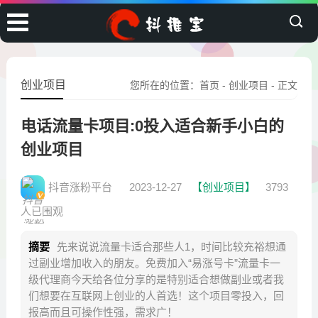
创业项目
您所在的位置：
首页
-
创业项目
- 正文
电话流量卡项目:0投入适合新手小白的
创业项目
抖音涨粉平台
2023-12-27
【创业项目】
3793
人已围观
摘要
先来说说流量卡适合那些人1，时间比较充裕想通
过副业增加收入的朋友。免费加入“易涨号卡”流量卡一
级代理商今天给各位分享的是特别适合想做副业或者我
们想要在互联网上创业的人首选！这个项目零投入，回
报高而且可操作性强，需求广！