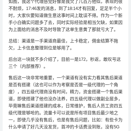
如图，我这个代理感觉好像是我欠了几百万他似，表现的很
不耐烦，17:46发的消息，到了18:14才有回复，足足半个小
时，大家伙要知道做生意这事时间上耽误不得。作为一个新
手小白确实问题多了去，同时实际经验是相当欠缺，如果因
为上面给的消息不及时导致了这单生意黄了那就亏大了。
总结：渠道是一手渠道商最佳，上卡稳定，佣金结算不拖
欠，上卡信息整理到位是够用了。
后台这一块就不多介绍了，目前一是172，秒返，敢叹号这
三个（内部推荐）。
售后这一块非常地重要，一个渠道有没有实力看其售后渠道
是否有搭建（这也可以作为考察是否是一级代理的一个角
度），四五级代理商没有时间，精力，资金搭建一个售后渠
道，即使搭建了他也没办法养，四五级代理以做副业居多，
毕竟嘛售后渠道搭建的成本，日常维护，售后人员工资四五
级代理是够呛的。流量卡可以说是所有项目售后最少地之
一，即使几乎没有售后，也是有售后问题，比如：有些卡为
什么申请了好几天没发货，首冲的卡话费没到账，没有5G