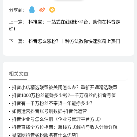
分享到：
上一篇：
抖推宝：一站式在线涨粉平台，助你在抖音走
红！
下一篇：
抖音怎么涨粉？十种方法教你快速涨粉上热门
相关文章
抖音小店精选联盟被关闭怎么办？重新开通精选联盟
的方法！
抖音1000万粉丝能赚多少钱?一千万粉丝的抖音号值
多少?
抖音有一千万粉丝不带货一年能挣多少？
如何运营抖音账号刷数据-抖音代运营
抖音企业号怎么注册（企业号管理平台方式）
抖音直播全方位指南：赚钱方式解析与收入计算详解
易涨网抖音买粉服务有什么优势？