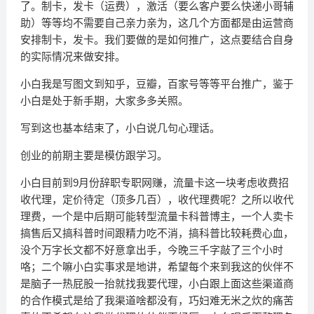
了。制卡，发卡（运费），激活（要么客户要么快递小哥辅
助）等等均不需要自己亲力亲为，这几个方面都是由运营商
安排制卡，发卡。我们要做的是如何推广，这点要结合自身
的实际情况来做安排。
小白我是写图文到知乎，豆瓣，百家号等等平台推广，鉴于
小白是处于新手期，大家多多关照。
写到这也基本结束了，小白说几句心理话。
创业的前期主要是模仿跟学习。
小白目前到9月份辞职专职网赚，流量卡这一块考虑收费招
收代理，定价待定（顶多几百），收代理费呢？之所以收代
理费，一个是中后期可能转型流量卡科普博主，一个人卖卡
搞售后又搞科普时间跟精力吃不消，搞科普比较耗费心血，
没个万字长文都不好意拿出手，今晚三千字敲了三个小时
咯；二个嘛小白实事求是地讲，希望每个来到我这的伙伴不
是脑子一热屁股一抬就找我要代理，小白跟上面这些渠道商
的合作模式是给了我渠道啥都没有，巧妇难无米之炊的痛苦