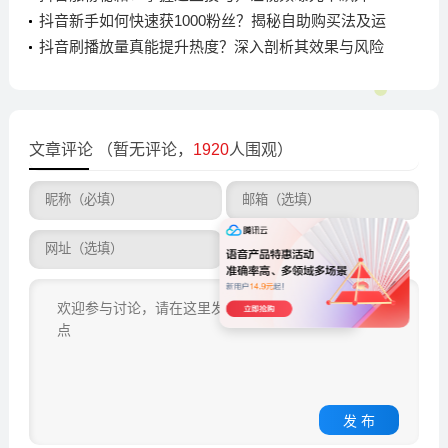
抖音新手如何快速获1000粉丝？揭秘自助购买法及运
营建议
抖音刷播放量真能提升热度？深入剖析其效果与风险
文章评论
（暂无评论，
1920
人围观）
发 布