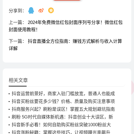
分享到：
上一篇：
2024年免费微信红包封面序列号分享！微信红包
封面使用教程！
下一篇：
抖音直播全方位指南：赚钱方式解析与收入计算
详解
相关文章
抖音运营前景好，商家入驻门槛放宽，普通人也能成
百万粉博主
抖音买粉丝要花多少钱？价格、质量及购买注意事项
全知道
抖商服务兴起？刷粉是误区！掌握五大规划避坑指南
刷粉 5G时代自媒体新机遇：抖音创业十大误区，新
手如何避坑与规划？
抖音新手必看！如何自助购买粉丝突破1000粉丝大
关？
抖音涨粉秘籍：掌握这些技巧，让视频曝光率飙升