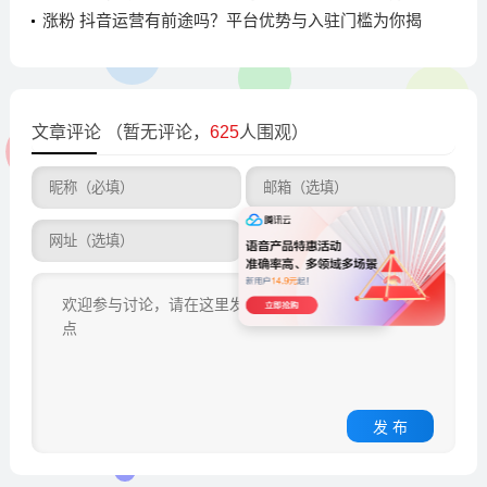
析，哪种更有效？
涨粉 抖音运营有前途吗？平台优势与入驻门槛为你揭
秘
文章评论
（暂无评论，
625
人围观）
发 布