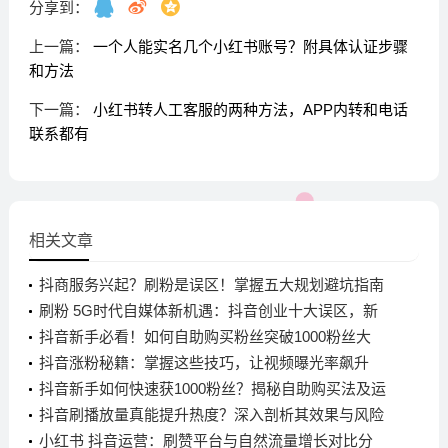
分享到：
上一篇：
一个人能实名几个小红书账号？附具体认证步骤
和方法
下一篇：
小红书转人工客服的两种方法，APP内转和电话
联系都有
相关文章
抖商服务兴起？刷粉是误区！掌握五大规划避坑指南
刷粉 5G时代自媒体新机遇：抖音创业十大误区，新
手如何避坑与规划？
抖音新手必看！如何自助购买粉丝突破1000粉丝大
关？
抖音涨粉秘籍：掌握这些技巧，让视频曝光率飙升
抖音新手如何快速获1000粉丝？揭秘自助购买法及运
营建议
抖音刷播放量真能提升热度？深入剖析其效果与风险
小红书 抖音运营：刷赞平台与自然流量增长对比分