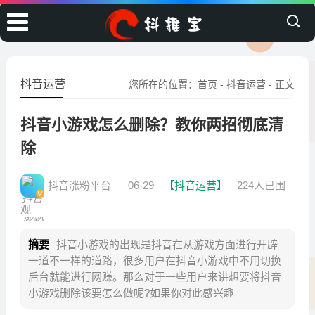
抖音运营
您所在的位置：
首页
-
抖音运营
- 正文
抖音小游戏怎么删除？教你两招彻底清
除
抖音涨粉平台
06-29
【抖音运营】
224人已围
观
摘要
抖音小游戏的出现是抖音在从游戏方面进行开辟
一道不一样的道路，很多用户在抖音小游戏中不用切换
后台就能进行网赚。那么对于一些用户来讲想要将抖音
小游戏删除该要怎么做呢?如果你对此感兴趣