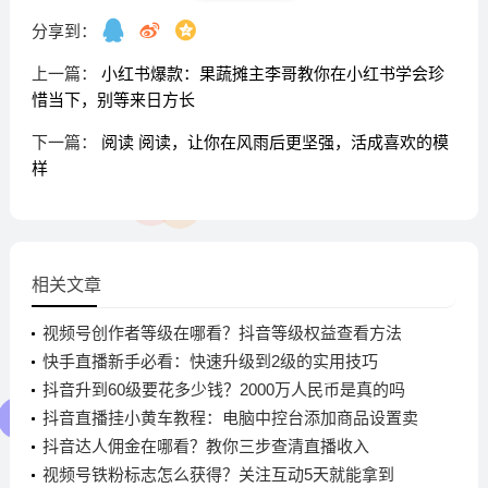
分享到：
上一篇：
小红书爆款：果蔬摊主李哥教你在小红书学会珍
惜当下，别等来日方长
下一篇：
阅读 阅读，让你在风雨后更坚强，活成喜欢的模
样
相关文章
视频号创作者等级在哪看？抖音等级权益查看方法
快手直播新手必看：快速升级到2级的实用技巧
抖音升到60级要花多少钱？2000万人民币是真的吗
抖音直播挂小黄车教程：电脑中控台添加商品设置卖
点
抖音达人佣金在哪看？教你三步查清直播收入
视频号铁粉标志怎么获得？关注互动5天就能拿到