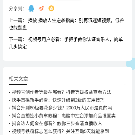
分享到：
上一篇：
播放 播放人生逆袭指南：别再沉迷短视频，低谷
也能翻盘
下一篇：
视频号用户必看：手把手教你认证音乐人，简单
几步搞定
相关文章
视频号创作者等级在哪看？抖音等级权益查看方法
快手直播新手必看：快速升级到2级的实用技巧
抖音升到60级要花多少钱？2000万人民币是真的吗
抖音直播挂小黄车教程：电脑中控台添加商品设置卖
点
抖音达人佣金在哪看？教你三步查清直播收入
视频号铁粉标志怎么获得？关注互动5天就能拿到