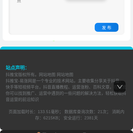
发 布
站点声明：
抖推宝
版权所有。
网站地图
网站地图
抖推宝-易涨网是一个专业的技术网站，主要收集分享关于抖音、
快手等短视频平台，抖音直播教程、运营涨粉、百科文章，在这里
你可以找到推广、运营中遇到的一些问题的解决方法，轻松获取抖
音运营的前沿知识
页面加载时长：
133.51毫秒；
数据库查询次数：
21次；
消耗内
存：
6215KB；
安全运行：
2381
天