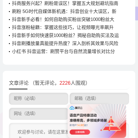
百万粉博主
抖商服务兴起？刷粉是误区！掌握五大规划避坑指南
刷粉 5G时代自媒体新机遇：抖音创业十大误区，新
手如何避坑与规划？
抖音新手必看！如何自助购买粉丝突破1000粉丝大
关？
抖音涨粉秘籍：掌握这些技巧，让视频曝光率飙升
抖音新手如何快速获1000粉丝？揭秘自助购买法及运
营建议
抖音刷播放量真能提升热度？深入剖析其效果与风险
小红书 抖音运营：刷赞平台与自然流量增长对比分
析，哪种更有效？
文章评论
（暂无评论，
2226
人围观）