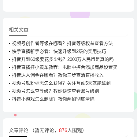
相关文章
视频号创作者等级在哪看？抖音等级权益查看方法
快手直播新手必看：快速升级到2级的实用技巧
抖音升到60级要花多少钱？2000万人民币是真的吗
抖音直播挂小黄车教程：电脑中控台添加商品设置卖
点
抖音达人佣金在哪看？教你三步查清直播收入
视频号铁粉标志怎么获得？关注互动5天就能拿到
视频号怎么查等级？教你快速查看账号级别
抖音小游戏怎么删除？教你两招彻底清除
文章评论
（暂无评论，
876
人围观）