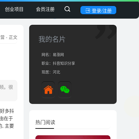
创业项目
会员注册
登录/注册
运营
- 正文
我的名片
网名：易涨网
职业：抖音知识分享
现居：河北
频。很
。好多抖
缘由在于
热门阅读
, 主要