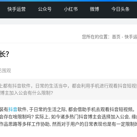
快手运营
公众号
小红书
微博
今日头条
您所在的位置：
首页
-
快手
长？
已围观
上都有抖音软件，日常的生活当中，都会利用手机进行观看抖音短视
博主加入公会有什么限制?
装有
抖音
软件, 于日常的生活之际, 都会借助手机去观看抖音短视频
存在啥限制吗? 实际上, 如今诸多热门抖音博主会选择加入公会, 
作品思路等多样工作协助, 然而对于用户的日常表现也是有一定限制的