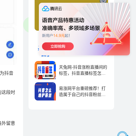
在线涨粉平台便宜推荐
（珍藏涨粉丝最快的网
站）
天兔涨粉宝-抖音短视频涨
粉运营平台
抖音运营 | 2023-09-01
天兔网-抖音涨粉直播间的
会为抖音
标签，抖音直播标签怎么
弄-抖推宝
抖音运营 | 2023-09-01
易涨网平台重磅推荐！打
的这段时
造属于自己的抖音粉丝帝
国！
抖音运营 | 2023-09-01
格外留意