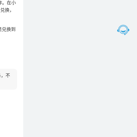
作。在小
行兑换，
是兑换到
务，不