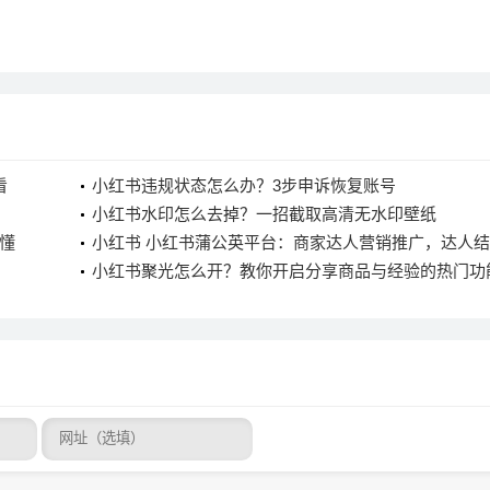
看
小红书违规状态怎么办？3步申诉恢复账号
小红书水印怎么去掉？一招截取高清无水印壁纸
懂
小红书 小红书蒲公英平台：商家达人营销推广，达人
流程大揭秘
小红书聚光怎么开？教你开启分享商品与经验的热门功