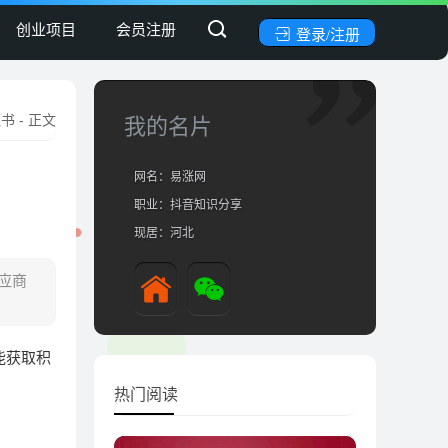
创业项目
会员注册
登录/注册
红书
- 正文
我的名片
网名：易涨网
职业：抖音知识分享
现居：河北
应商
能获取积
热门阅读