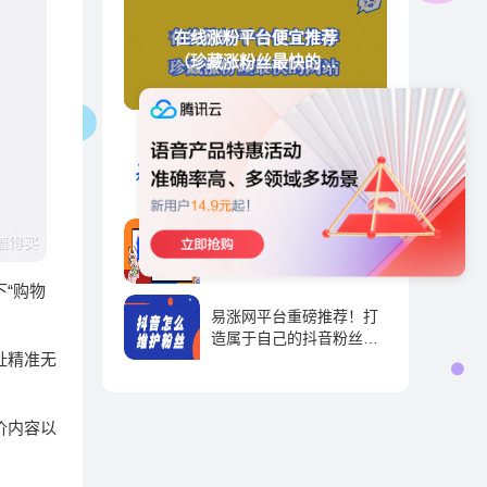
在线涨粉平台便宜推荐
（珍藏涨粉丝最快的网
站）
天兔涨粉宝-抖音短视频涨
粉运营平台
抖音运营 | 2023-09-01
天兔网-抖音涨粉直播间的
标签，抖音直播标签怎么
弄-抖推宝
“购物
抖音运营 | 2023-09-01
易涨网平台重磅推荐！打
造属于自己的抖音粉丝帝
址精准无
国！
抖音运营 | 2023-09-01
价内容以