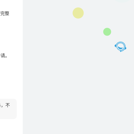
、完整
申请。
务，不