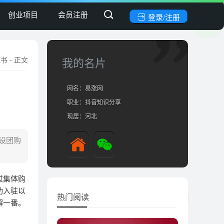
创业项目
会员注册
登录/注册
红书
- 正文
我的名片
网名：易涨网
职业：抖音知识分享
现居：河北
设团购
过集体购
功入驻以
热门阅读
解一番。