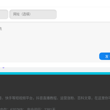
发
音、快手等短视频平台，抖音直播教程、运营涨粉、百科文章，在这里你
内存：
6207KB；
安全运行：
2381
天