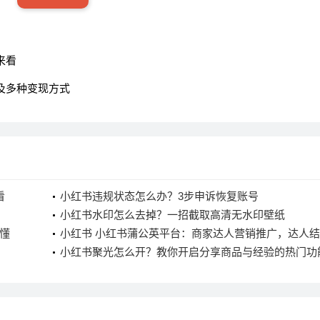
来看
及多种变现方式
看
小红书违规状态怎么办？3步申诉恢复账号
小红书水印怎么去掉？一招截取高清无水印壁纸
懂
小红书 小红书蒲公英平台：商家达人营销推广，达人
流程大揭秘
小红书聚光怎么开？教你开启分享商品与经验的热门功