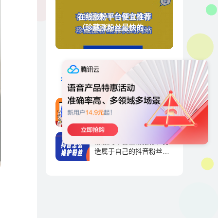
在线涨粉平台便宜推荐
（珍藏涨粉丝最快的网
站）
天兔涨粉宝-抖音短视频涨
粉运营平台
抖音运营 | 2023-09-01
天兔网-抖音涨粉直播间的
标签，抖音直播标签怎么
弄-抖推宝
抖音运营 | 2023-09-01
易涨网平台重磅推荐！打
造属于自己的抖音粉丝帝
国！
抖音运营 | 2023-09-01