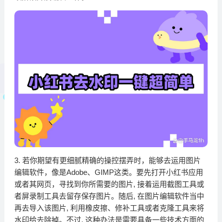
3. 若你期望有更细腻精​确的操控摆弄时，能够​去运用图片
编辑软件，像是Ad​obe、GIMP这类。要先打开小红书⁠应用
或者其网‌页‍，寻找到你所需要的图‍片, 接着运用截图工具或
者屏录‌制工具去‍留存保存图片。‍随后, 在图片编辑软件当中​
再去导入该图片, 利用橡皮擦‌、修补工具或者克隆工具来将
水印给去除掉。不过, 这种办法是‌需要具备一些技术⁠方面的