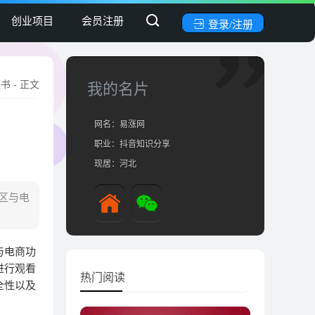
创业项目
会员注册
登录/注册
红书
- 正文
我的名片
网名：易涨网
职业：抖音知识分享
现居：河北
区与电
与电商功
进行观看
热门阅读
全性以及