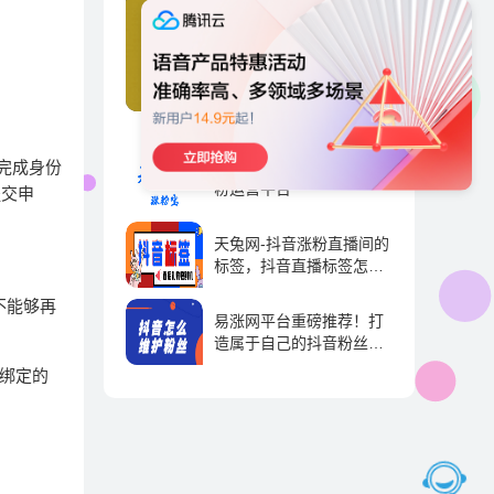
在线涨粉平台便宜推荐
（珍藏涨粉丝最快的网
站）
完成身份
天兔涨粉宝-抖音短视频涨
粉运营平台
提交申
抖音运营 | 2023-09-01
天兔网-抖音涨粉直播间的
标签，抖音直播标签怎么
弄-抖推宝
抖音运营 | 2023-09-01
不能够再
易涨网平台重磅推荐！打
造属于自己的抖音粉丝帝
国！
绑定的
抖音运营 | 2023-09-01