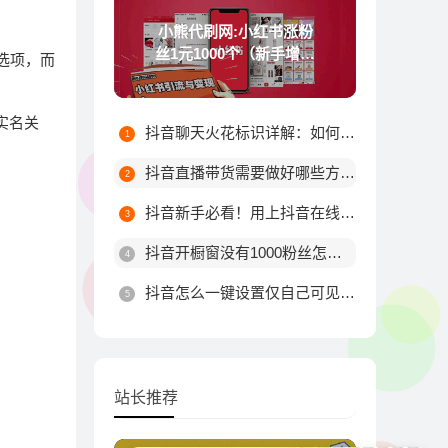
小熊代刷网:小红书涨粉
丝1元1000个（新手增加
”选项，而
粉丝技巧）
实名关
抖音聊天火花标识详解：如何触发不同颜色火花及最高等级规则
抖音直播带货需要做好哪些方面?
抖音新手必看！用上抖音在线涨粉平台这10个技巧，粉丝量由你决定！
抖音开橱窗没有1000粉丝怎么办
抖音怎么一键设置仅自己可见？详细步骤教你轻松搞定
站长推荐