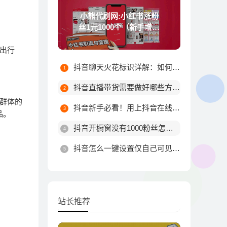
小熊代刷网:小红书涨粉
丝1元1000个（新手增加
粉丝技巧）
出行
抖音聊天火花标识详解：如何触发不同颜色火花及最高等级规则
抖音直播带货需要做好哪些方面?
群体的
抖音新手必看！用上抖音在线涨粉平台这10个技巧，粉丝量由你决定！
品。
抖音开橱窗没有1000粉丝怎么办
抖音怎么一键设置仅自己可见？详细步骤教你轻松搞定
站长推荐