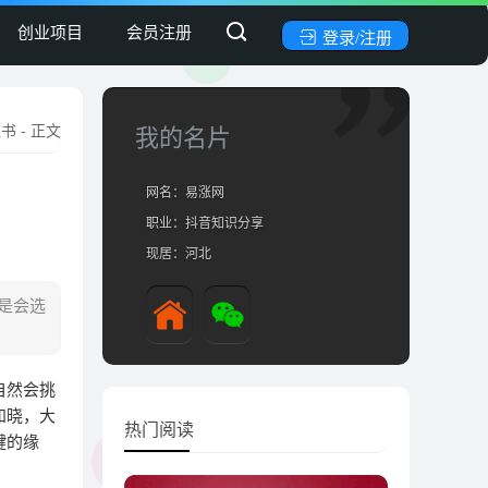
创业项目
会员注册
登录/注册
红书
- 正文
我的名片
网名：易涨网
职业：抖音知识分享
现居：河北
是会选
自然会挑
知晓，大
热门阅读
键的缘