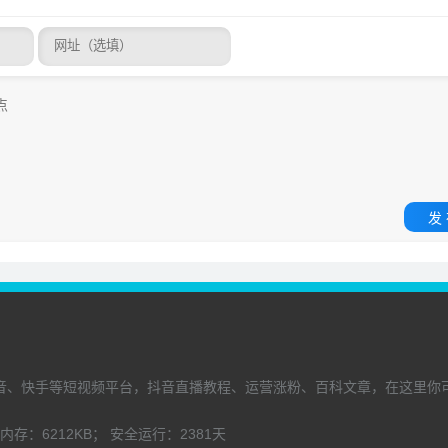
发
音、快手等短视频平台，抖音直播教程、运营涨粉、百科文章，在这里你
内存：
6212KB；
安全运行：
2381
天