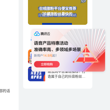
在线涨粉平台便宜推荐
（珍藏涨粉丝最快的网
站）
天兔涨粉宝-抖音短视频涨
粉运营平台
抖音运营 | 2023-09-01
天兔网-抖音涨粉直播间的
标签，抖音直播标签怎么
弄-抖推宝
抖音运营 | 2023-09-01
易涨网平台重磅推荐！打
造属于自己的抖音粉丝帝
国！
抖音运营 | 2023-09-01
部的话