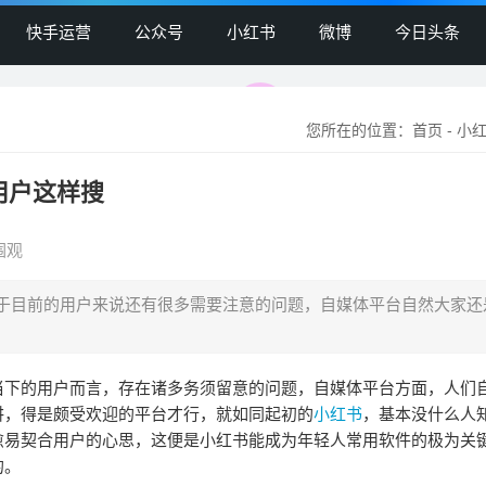
快手运营
公众号
小红书
微博
今日头条
您所在的位置：
首页
-
小
用户这样搜
围观
于目前的用户来说还有很多需要注意的问题，自媒体平台自然大家还
当下的用户而言，存在诸多务须留意的问题，自媒体平台方面，人们
讲，得是颇受欢迎的平台才行，就如同起初的
小红书
，基本没什么人
愈易契合用户的心思，这便是小红书能成为年轻人常用软件的极为关
的。