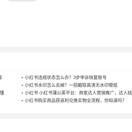
看
小红书违规状态怎么办？3步申诉恢复账号
小红书水印怎么去掉？一招截取高清无水印壁纸
懂
小红书 小红书蒲公英平台：商家达人营销推广，达人
流程大揭秘
小红书购买商品获返利兑换实物全流程，你知道吗？